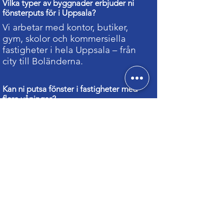
Vilka typer av byggnader erbjuder ni
fönsterputs för i Uppsala?
Vi arbetar med kontor, butiker,
gym, skolor och kommersiella
fastigheter i hela Uppsala – från
city till Boländerna.
Kan ni putsa fönster i fastigheter med
flera våningar?
Ja, våra leverantörer använder
godkänd utrustning och liftar för
säkra arbeten på hög höjd.
Hur ofta bör fönsterputs utföras i
företagets lokaler?
Det beror på verksamheten och
väderläget. Många företag i
Uppsala väljer fönsterputs 3–6