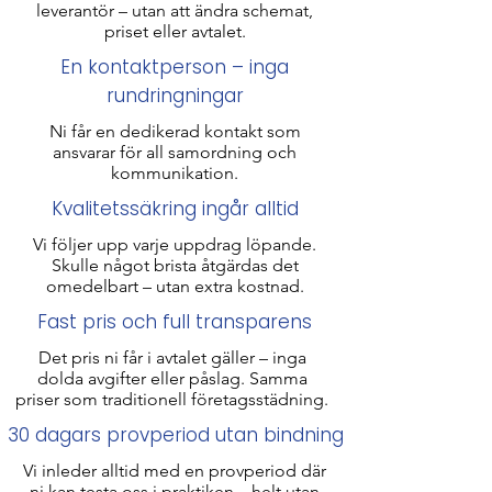
leverantör – utan att ändra schemat,
priset eller avtalet.
En kontaktperson – inga
rundringningar
Ni får en dedikerad kontakt som
ansvarar för all samordning och
kommunikation.
Kvalitetssäkring ingår alltid
Vi följer upp varje uppdrag löpande.
Skulle något brista åtgärdas det
omedelbart – utan extra kostnad.
Fast pris och full transparens
Det pris ni får i avtalet gäller – inga
dolda avgifter eller påslag. Samma
priser som traditionell företagsstädning​.
30 dagars provperiod utan bindning
Vi inleder alltid med en provperiod där
ni kan testa oss i praktiken – helt utan