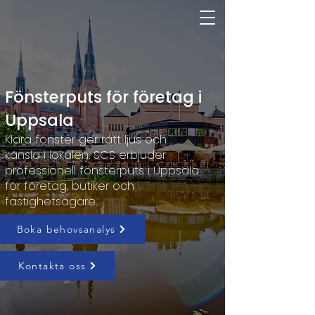
Fönsterputs för företag i
Uppsala
Klara fönster ger rätt ljus och
känsla i lokalen. SCS erbjuder
professionell fönsterputs i Uppsala
för företag, butiker och
fastighetsägare.
Boka behovsanalys
Kontakta oss