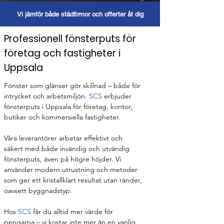
Vi jämför både städfirmor och offerter åt dig
Professionell fönsterputs för
företag och fastigheter i
Uppsala
Fönster som glänser gör skillnad – både för 
intrycket och arbetsmiljön.
 SCS
 erbjuder 
fönsterputs i Uppsala för företag, kontor, 
butiker och kommersiella fastigheter.
Våra leverantörer arbetar effektivt och 
säkert med både invändig och utvändig 
fönsterputs, även på högre höjder. Vi 
använder modern utrustning och metoder 
som ger ett kristallklart resultat utan ränder, 
oavsett byggnadstyp.
Hos
 SCS
 får du alltid mer värde för 
pengarna – vi kostar inte mer än en vanlig 