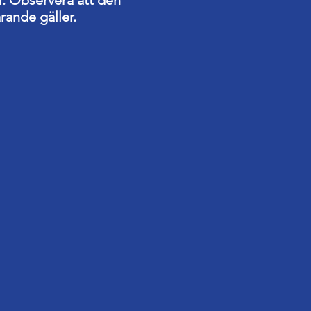
ör. Observera att den
rande gäller.