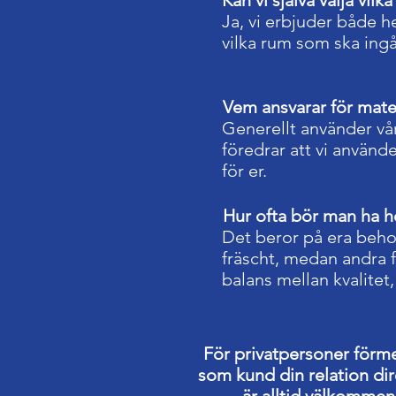
Kan vi själva välja vil
Ja, vi erbjuder både h
vilka rum som ska ingå
Vem ansvarar för mate
Generellt använder vå
föredrar att vi använd
för er.
Hur ofta bör man ha 
Det beror på era beho
fräscht, medan andra fö
balans mellan kvalitet
För privatpersoner förme
som kund din relation di