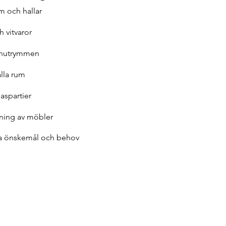
m och hallar
 vitvaror
enutrymmen
lla rum
laspartier
ning av möbler
ra önskemål och behov