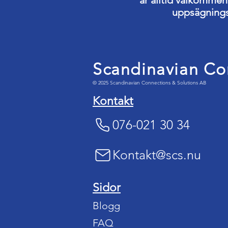
är alltid välkommen 
uppsägningst
Scandinavian Co
© 2025 Scandinavian Connections & Solutions AB
Kontakt
076-021 30 34
Kontakt@scs.nu
Sidor
Blogg
FAQ