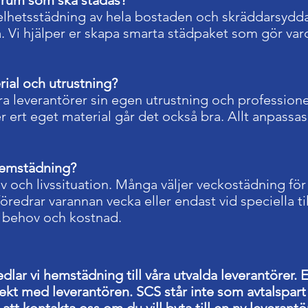
ka rum som ska städas?
elhetsstädning av hela bostaden och skräddarsydda l
. Vi hjälper er skapa smarta städpaket som gör var
rial och utrustning?
ra leverantörer sin egen utrustning och profession
er ert eget material går det också bra. Allt anpassa
hemstädning?
v och livssituation. Många väljer veckostädning fö
redrar varannan vecka eller endast vid speciella till
, behov och kostnad.
dlar vi hemstädning till våra utvalda leverantörer. 
rekt med leverantören. SCS står inte som avtalspar