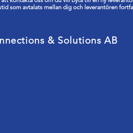
att kontakta oss om du vill byta till en ny leverant
id som avtalats mellan dig och leverantören fortfa
nnections & Solutions AB