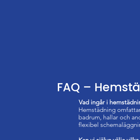
FAQ – Hemstä
Vad ingår i hemstädni
Hemstädning omfattar
badrum, hallar och a
flexibel schemaläggni