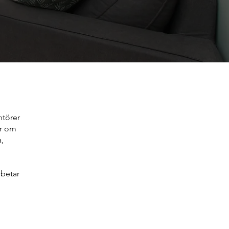
antörer
ar om
a,
rbetar