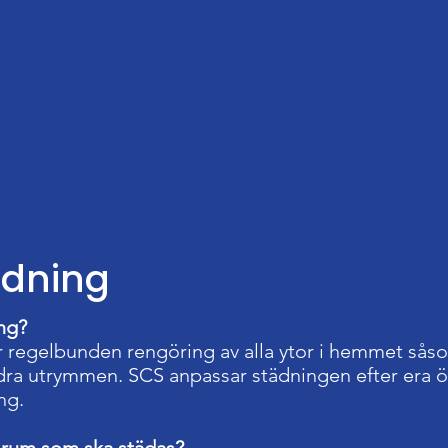
dning
ng?
 regelbunden rengöring av alla ytor i hemmet sås
ndra utrymmen. SCS anpassar städningen efter er
ng.