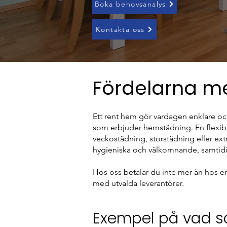
Boka behovsanalys
Kontakta oss
Fördelarna m
Ett rent hem gör vardagen enklare 
som erbjuder hemstädning. En flexib
veckostädning, storstädning eller extra h
hygieniska och välkomnande, samtidigt
Hos oss betalar du inte mer än hos en
med utvalda leverantörer.
Exempel på vad som 