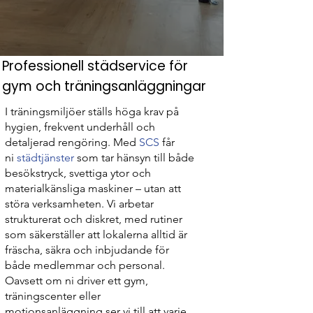
Professionell städservice för
gym och träningsanläggningar
I träningsmiljöer ställs höga krav på
hygien, frekvent underhåll och
detaljerad rengöring. Med
SCS
får
ni
städtjänster
som tar hänsyn till både
besökstryck, svettiga ytor och
materialkänsliga maskiner – utan att
störa verksamheten. Vi arbetar
strukturerat och diskret, med rutiner
som säkerställer att lokalerna alltid är
fräscha, säkra och inbjudande för
både medlemmar och personal.
Oavsett om ni driver ett gym,
träningscenter eller
motionsanläggning ser vi till att varje