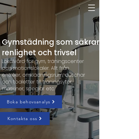
Gymstädning som säkrar
renlighet och trivsel
Lokalvård för gym, träningscenter
och motionslokaler. Allt från
entréer, omklädningsrum, duschar
och toaletter till träningsytor,
maskiner, speglar etc.
Boka behovsanalys
Kontakta oss