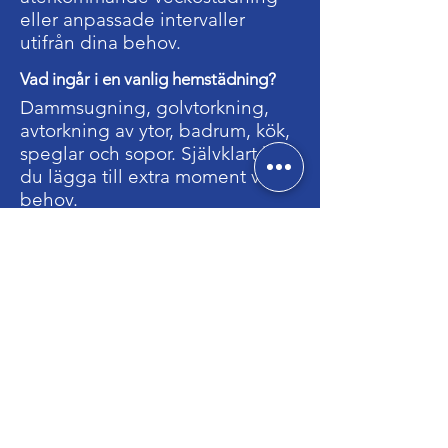
eller anpassade intervaller
utifrån dina behov.
Vad ingår i en vanlig hemstädning?
Dammsugning, golvtorkning,
avtorkning av ytor, badrum, kök,
speglar och sopor. Självklart kan
du lägga till extra moment vid
behov.
Hur väljer ni ut städleverantörerna?
Alla våra leverantörer är erfarna
inom hemstädning. Vi väljer den
som passar bäst utifrån dina
önskemål och bostadens
förutsättningar.
För privatpersoner förmedlar vi
hemstädning till våra utvalda
leverantörer. Efter förmedlingen har