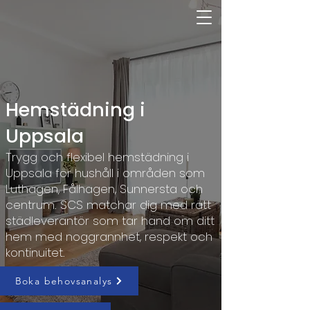
Hemstädning i
Uppsala
Trygg och flexibel hemstädning i
Uppsala för hushåll i områden som
Luthagen, Fålhagen, Sunnersta och
centrum. SCS matchar dig med rätt
städleverantör som tar hand om ditt
hem med noggrannhet, respekt och
kontinuitet.
Boka behovsanalys