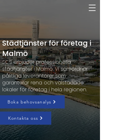
Städtjänster för företag i
Malmö
SCS erbjuder professionella
städtjänster i Malmö. Vi samordnar
pålitliga leverantörer som
garanterar rena och välstädade
lokaler för företag i hela regionen.
Boka behovsanalys
Kontakta oss