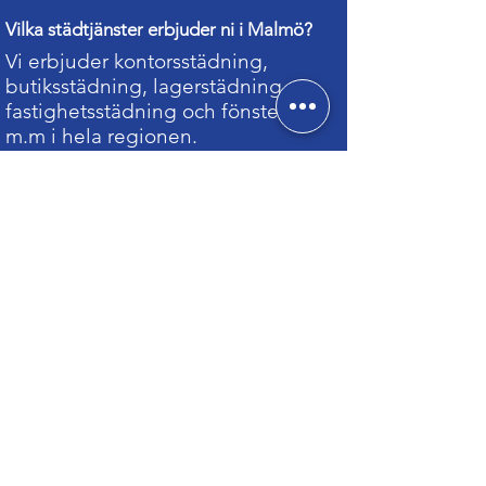
Vilka städtjänster erbjuder ni i Malmö?
Vi erbjuder kontorsstädning,
butiksstädning, lagerstädning,
fastighetsstädning och fönsterputs
m.m i hela regionen.
Arbetar ni även utanför Malmö?
Ja, vi täcker även närliggande
orter som Burlöv, Staffanstorp,
Löddeköpinge och Lomma.
Hur fungerar provperioden i Malmö?
Alla nya kunder får 30 dagar att
testa våra tjänster utan bindning.
Kan vi boka både löpande och enstaka
städinsatser?