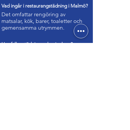
Vad ingår i restaurangstädning i Malmö?
Det omfattar rengöring av
matsalar, kök, barer, toaletter och
gemensamma utrymmen.
Uppfyller städningen hygienkrav?
Ja, vi säkerställer att lokalerna
rengörs enligt era gällande
hygienkrav.
Kan vi få städning på natten när
restaurangen är stängd?
Ja, många restauranger väljer
nattstädning så att lokalerna är
redo inför nästa dag.
Passar tjänsten även för caféer och