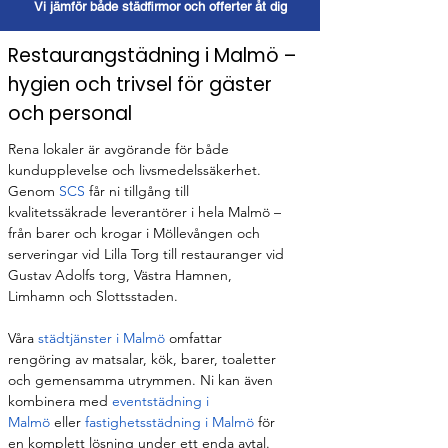
Vi jämför både städfirmor och offerter åt dig
Restaurangstädning i Malmö –
hygien och trivsel för gäster
och personal
Rena lokaler är avgörande för både 
kundupplevelse och livsmedelssäkerhet. 
Genom 
SCS 
får ni tillgång till 
kvalitetssäkrade leverantörer i hela Malmö – 
från barer och krogar i Möllevången och 
serveringar vid Lilla Torg till restauranger vid 
Gustav Adolfs torg, Västra Hamnen, 
Limhamn och Slottsstaden.
Våra 
städtjänster i Malmö
 omfattar 
rengöring av matsalar, kök, barer, toaletter 
och gemensamma utrymmen. Ni kan även 
kombinera med 
eventstädning i 
Malmö
 eller 
fastighetsstädning i Malmö
 för 
en komplett lösning under ett enda avtal.