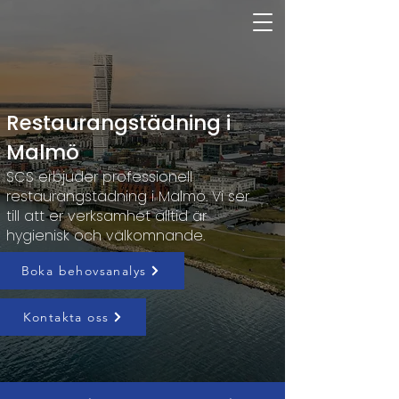
Restaurangstädning i
Malmö
SCS erbjuder professionell
restaurangstädning i Malmö. Vi ser
till att er verksamhet alltid är
hygienisk och välkomnande.
Boka behovsanalys
Kontakta oss