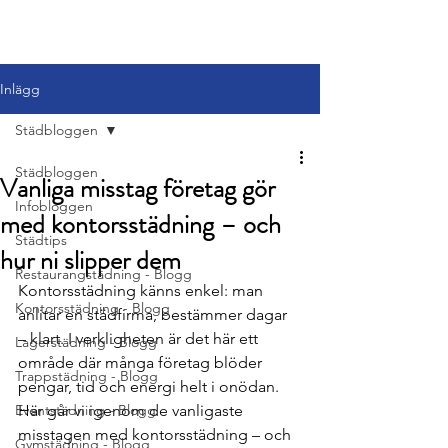
Inlägg
Städbloggen
Städbloggen
Vanliga misstag företag gör
Infobloggen
med kontorsstädning – och
Städtips
hur ni slipper dem
Restaurangstädning - Blogg
Kontorsstädning känns enkel: man 
Kontorsstädning - Blogg
anlitar en städfirma, bestämmer dagar 
– klart. I verkligheten är det här ett 
Lagerstädning - Blogg
område där många företag blöder 
Trappstädning - Blogg
pengar, tid och energi helt i onödan. 
Eventstädning - Blogg
Här går vi igenom de vanligaste 
misstagen med kontorsstädning – och 
Gymstädning - Blogg