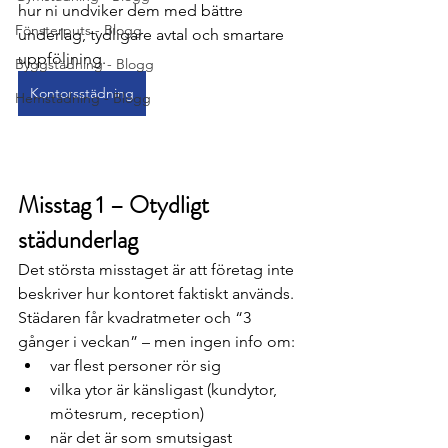
hur ni undviker dem med bättre 
Fönsterputs - Blogg
underlag, tydligare avtal och smartare 
uppföljning.
Byggstädning - Blogg
Kontorsstädning
Hemstädning - Blogg
Misstag 1 – Otydligt 
städunderlag
Det största misstaget är att företag inte 
beskriver hur kontoret faktiskt används. 
Städaren får kvadratmeter och “3 
gånger i veckan” – men ingen info om:
var flest personer rör sig
vilka ytor är känsligast (kundytor, 
mötesrum, reception)
när det är som smutsigast