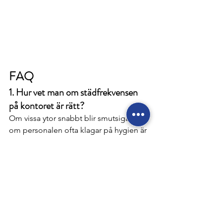
FAQ
1. Hur vet man om städfrekvensen 
på kontoret är rätt?
Om vissa ytor snabbt blir smutsiga eller 
om personalen ofta klagar på hygien är 
frekvensen för låg. Är kontoret ofta 
tomt vissa dagar kan frekvensen sänkas.
2. Vilka städmoment glöms oftast 
bort i kontorsavtal?
Vanliga missar är ventiler, lampor, 
mötesrum, dörrhandtag och 