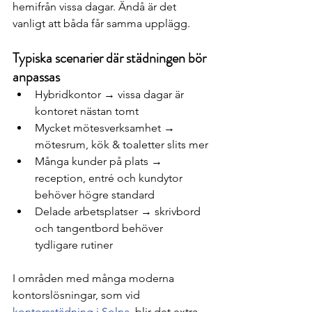
hemifrån vissa dagar. Ändå är det 
vanligt att båda får samma upplägg.
Typiska scenarier där städningen bör 
anpassas
Hybridkontor → vissa dagar är 
kontoret nästan tomt
Mycket mötesverksamhet → 
mötesrum, kök & toaletter slits mer
Många kunder på plats → 
reception, entré och kundytor 
behöver högre standard
Delade arbetsplatser → skrivbord 
och tangentbord behöver 
tydligare rutiner
I områden med många moderna 
kontorslösningar, som vid 
kontorsstädning i Solna
, blir det extra 