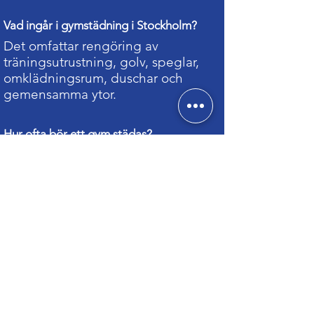
Vad ingår i gymstädning i Stockholm?
Det omfattar rengöring av
träningsutrustning, golv, speglar,
omklädningsrum, duschar och
gemensamma ytor.
Hur ofta bör ett gym städas?
De flesta gym behöver daglig
städning för att säkerställa hygien,
men vi anpassar upplägget efter
ert behov.
Städar ni även mindre träningsstudios och
PT-gym?
Ja, vi städar både stora kedjegym
och mindre studios i hela
Stockholmsområdet.