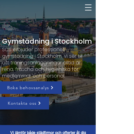
Gymstädning i Stockholm
SCS erbjuder professionell
gymstädning i Stockholm. Vi ser till
att träningsanläggningar alltid är
rena, fräscha och hygieniska för
medlemmar och personal.
Boka behovsanalys
Kontakta oss
Vi jämför både städfirmor och offerter åt dig