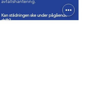
avfallshantering.
Kan städningen ske under pågående
drift?
Ja, vi planerar arbetet så att det
inte stör verksamheten eller
logistiken.
Arbetar ni även med industri- och
produktionslokaler?
Ja, våra leverantörer har
erfarenhet av både lager och
tillverkningsmiljöer.
Kan ni anpassa städfrekvensen efter
säsong eller belastning?
Ja, vi justerar schemat baserat på
säsong och verksamhetens