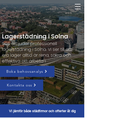
Lagerstädning i Solna
SCS erbjuder professionell
lagerstädning i Solna. Vi ser till att
era lager alltid är rena, säkra och
effektiva att arbeta i.
Boka behovsanalys
Kontakta oss
Vi jämför både städfirmor och offerter åt dig