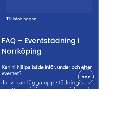
Till infobloggen
FAQ – Eventstädning i
Norrköping
Kan ni hjälpa både inför, under och efter
eventet?
Ja, vi kan lägga upp städningen
så att den följer eventets tider och
moment.
Arbetar ni i områden med många
eventlokaler som Industrilandskapet och
Himmelstalund?
Ja, vi är aktiva i hela Norrköping