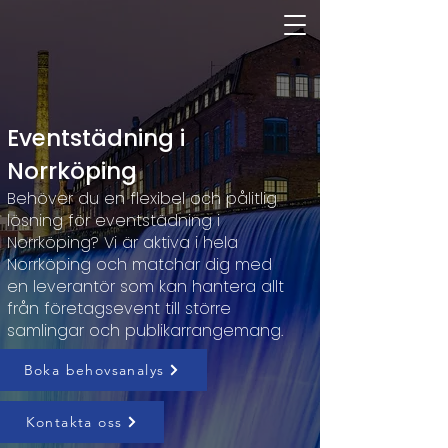
Eventstädning i
Norrköping
Behöver du en flexibel och pålitlig
lösning för eventstädning i
Norrköping? Vi är aktiva i hela
Norrköping och matchar dig med
en leverantör som kan hantera allt
från företagsevent till större
samlingar och publikarrangemang.
Boka behovsanalys
Kontakta oss