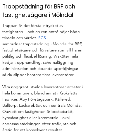
Trappstädning för BRF och
fastighetsägare i Mölndal
Trappan är det första intrycket av 
fastigheten – och en ren entré höjer både 
trivseln och värdet. 
SCS
samordnar trappstädning i Mölndal för BRF, 
fastighetsägare och förvaltare som vill ha en 
pålitlig och flexibel lösning. Vi sköter hela 
kedjan: upphandling, schemaläggning, 
administration och löpande uppföljningar – 
så du slipper hantera flera leverantörer.
Våra noggrant utvalda leverantörer arbetar i 
hela kommunen, bland annat i Krokslätts 
Fabriker, Åby Företagspark, Kållered, 
Balltorp, Lackarebäck och centrala Mölndal. 
Oavsett om fastigheten är bostadsrätt, 
hyresfastighet eller kommersiell lokal, 
anpassas städningen efter trafik, yta och 
årstid för ett konsekvent resultat.