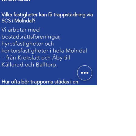
Vilka fastigheter kan få trappstädning via
SCS i Mölndal?
Vi arbetar med
bostadsrättsföreningar,
hyresfastigheter och
kontorsfastigheter i hela Mölndal
– från Krokslätt och Åby till
Kållered och Balltorp.
Hur ofta bör trapporna städas i en
fastighet?
De flesta BRF:er väljer städning en
till två gånger i veckan.
Frekvensen anpassas efter trafik
och boendetyp.
Ingår fönsterputs och soprum i