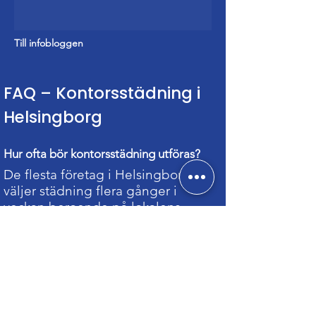
Till infobloggen
FAQ – Kontorsstädning i
Helsingborg
Hur ofta bör kontorsstädning utföras?
De flesta företag i Helsingborg
väljer städning flera gånger i
veckan beroende på lokalens
storlek och användning.
Vad ingår i kontorsstädning?
Vi städar alla utrymmen –
arbetsplatser, kök, mötesrum,