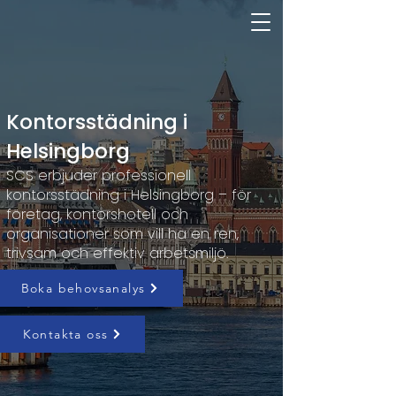
Kontorsstädning i
Helsingborg
SCS erbjuder professionell
kontorsstädning i Helsingborg – för
företag, kontorshotell och
organisationer som vill ha en ren,
trivsam och effektiv arbetsmiljö.
Boka behovsanalys
Kontakta oss