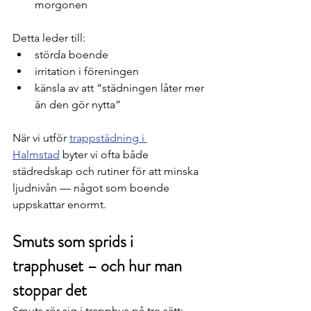
morgonen
Detta leder till:
störda boende
irritation i föreningen
känsla av att “städningen låter mer 
än den gör nytta”
När vi utför 
trappstädning i 
Halmstad
 byter vi ofta både 
städredskap och rutiner för att minska 
ljudnivån — något som boende 
uppskattar enormt.
Smuts som sprids i 
trapphuset – och hur man 
stoppar det
Smuts rör sig i trapphus på tre sätt: