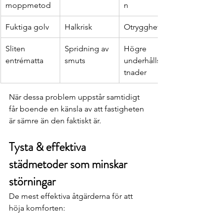
moppmetod
n
Fuktiga golv
Halkrisk
Otrygghet
Sliten 
Spridning av 
Högre 
entrématta
smuts
underhållskos
tnader
När dessa problem uppstår samtidigt 
får boende en känsla av att fastigheten 
är sämre än den faktiskt är.
Tysta & effektiva 
städmetoder som minskar 
störningar
De mest effektiva åtgärderna för att 
höja komforten: