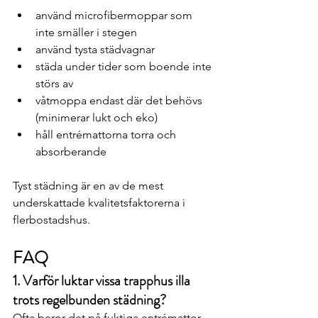
använd microfibermoppar som 
inte smäller i stegen
använd tysta städvagnar
städa under tider som boende inte 
störs av
våtmoppa endast där det behövs 
(minimerar lukt och eko)
håll entrémattorna torra och 
absorberande
Tyst städning är en av de mest 
underskattade kvalitetsfaktorerna i 
flerbostadshus.
FAQ
1. Varför luktar vissa trapphus illa 
trots regelbunden städning?
Ofta beror det på fuktiga entrémattor, 