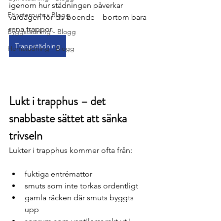
igenom hur städningen påverkar 
Fönsterputs - Blogg
vardagen för de boende – bortom bara 
rena trappor.
Byggstädning - Blogg
Trappstädning
Hemstädning - Blogg
Lukt i trapphus – det 
snabbaste sättet att sänka 
trivseln
Lukter i trapphus kommer ofta från:
fuktiga entrémattor
smuts som inte torkas ordentligt
gamla räcken där smuts byggts 
upp