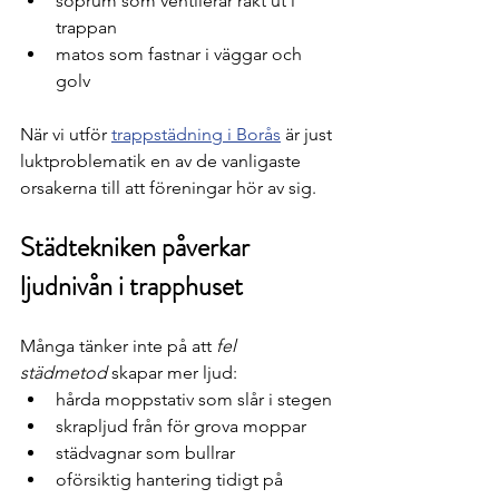
soprum som ventilerar rakt ut i 
trappan
matos som fastnar i väggar och 
golv
När vi utför 
trappstädning i Borås
 är just 
luktproblematik en av de vanligaste 
orsakerna till att föreningar hör av sig.
Städtekniken påverkar 
ljudnivån i trapphuset
Många tänker inte på att 
fel 
städmetod
 skapar mer ljud:
hårda moppstativ som slår i stegen
skrapljud från för grova moppar
städvagnar som bullrar
oförsiktig hantering tidigt på 