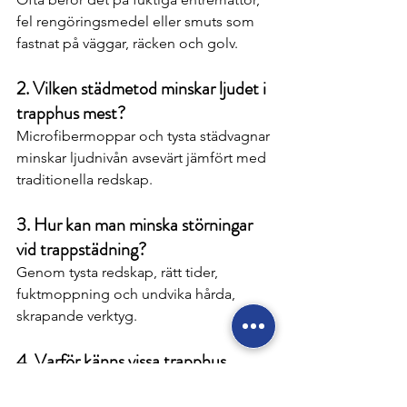
fel rengöringsmedel eller smuts som 
fastnat på väggar, räcken och golv.
2. Vilken städmetod minskar ljudet i 
trapphus mest?
Microfibermoppar och tysta städvagnar 
minskar ljudnivån avsevärt jämfört med 
traditionella redskap.
3. Hur kan man minska störningar 
vid trappstädning?
Genom tysta redskap, rätt tider, 
fuktmoppning och undvika hårda, 
skrapande verktyg.
4. Varför känns vissa trapphus 
“stökiga” trots att de är städade?