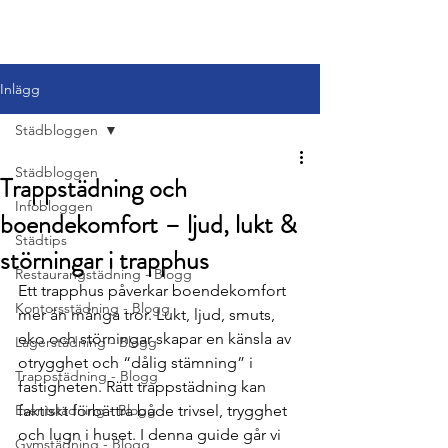
Inlägg
Städbloggen
Städbloggen
Trappstädning och
Infobloggen
boendekomfort – ljud, lukt &
Städtips
störningar i trapphus
Restaurangstädning - Blogg
Ett trapphus påverkar boendekomfort 
Kontorsstädning - Blogg
mer än många tror. Lukt, ljud, smuts, 
eko och störningar skapar en känsla av 
Lagerstädning - Blogg
otrygghet och “dålig stämning” i 
Trappstädning - Blogg
fastigheten. Rätt trappstädning kan 
Eventstädning - Blogg
faktiskt förbättra både trivsel, trygghet 
och lugn i huset. I denna guide går vi 
Gymstädning - Blogg