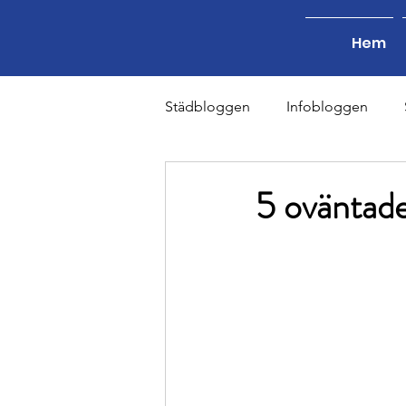
Hem
Städbloggen
Infobloggen
Lagerstädning - Blogg
Tra
5 oväntade
Fönsterputs - Blogg
Byggs