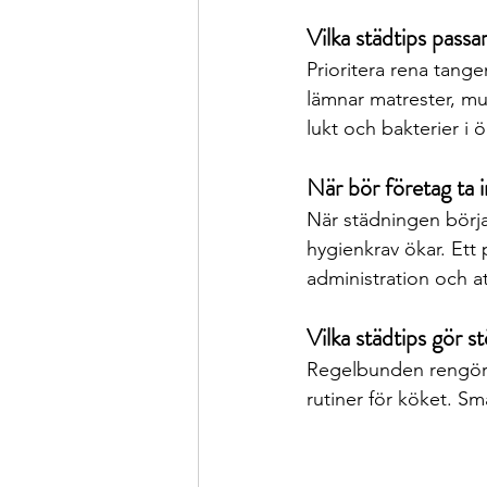
Vilka städtips pass
Prioritera rena tange
lämnar matrester, mu
lukt och bakterier i 
När bör företag ta in
När städningen börjar
hygienkrav ökar. Ett 
administration och att
Vilka städtips gör st
Regelbunden rengöring
rutiner för köket. Sm