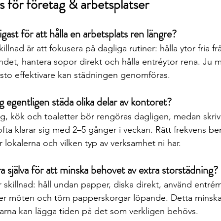
 för företag & arbetsplatser
tigast för att hålla en arbetsplats ren längre?
llnad är att fokusera på dagliga rutiner: hålla ytor fria frå
ndet, hantera sopor direkt och hålla entréytor rena. Ju 
esto effektivare kan städningen genomföras.
 egentligen städa olika delar av kontoret?
, kök och toaletter bör rengöras dagligen, medan skriv
ta klarar sig med 2–5 gånger i veckan. Rätt frekvens ber
okalerna och vilken typ av verksamhet ni har.
a själva för att minska behovet av extra storstädning?
 skillnad: håll undan papper, diska direkt, använd entréma
ter möten och töm papperskorgar löpande. Detta minska
darna kan lägga tiden på det som verkligen behövs.