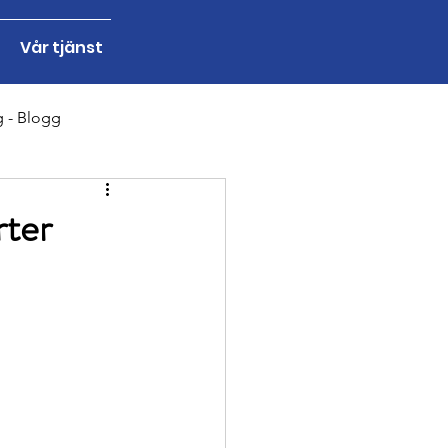
Vår tjänst
g - Blogg
ng - Blogg
rter