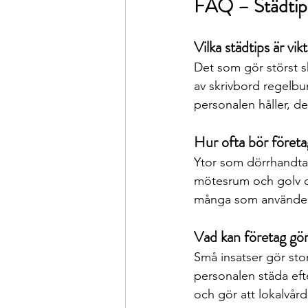
FAQ – Städtips
Vilka städtips är vik
Det som gör störst ski
av skrivbord regelbu
personalen håller, d
Hur ofta bör företag
Ytor som dörrhandtag
mötesrum och golv of
många som använder l
Vad kan företag gör
Små insatser gör stor
personalen städa ef
och gör att lokalvår