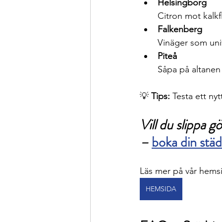
Helsingborg
Citron mot kalkf
Falkenberg
Vinäger som univ
Piteå
Såpa på altanen
💡 
Tips:
 Testa ett ny
Vill du slippa g
– 
boka din städ
Läs mer på vår hems
HEMSIDA