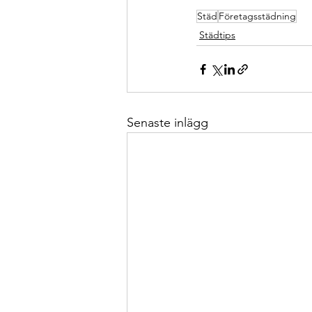
Städ
Företagsstädning
Städtips
Senaste inlägg