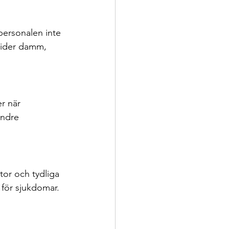
 personalen inte 
rider damm, 
r när 
indre 
tor och tydliga 
 för sjukdomar.