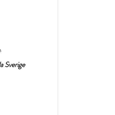
g.
la Sverige 