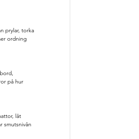
n prylar, torka 
mer ordning 
bord, 
or på hur 
ttor, låt 
r smutsnivån 