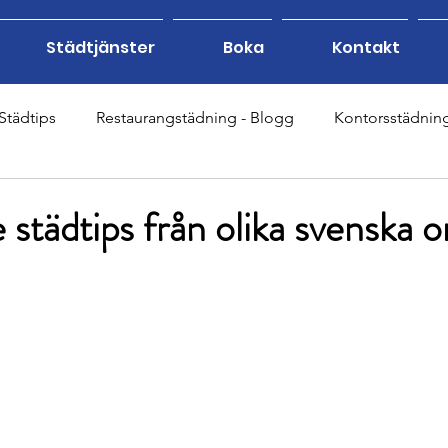
Städtjänster
Boka
Kontakt
Städtips
Restaurangstädning - Blogg
Kontorsstädnin
ppstädning - Blogg
Eventstädning - Blogg
Gymstädni
 städtips från olika svenska o
tädning - Blogg
Hemstädning - Blogg