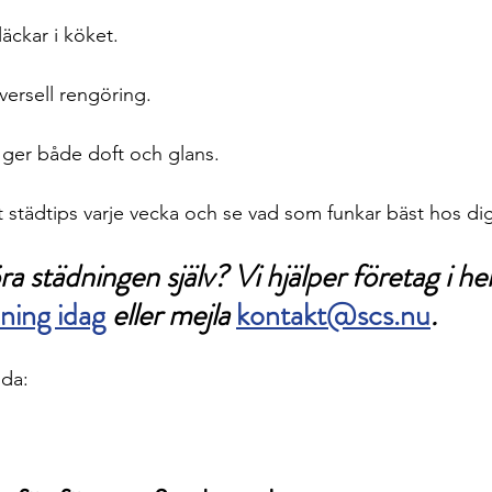
läckar i köket.
ersell rengöring.
 ger både doft och glans.
tt städtips varje vecka och se vad som funkar bäst hos di
öra städningen själv? Vi hjälper företag i he
ning idag
eller mejla 
kontakt@scs.nu
.
ida: