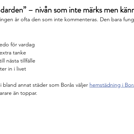
ndarden” – nivån som inte märks men kän
ngen är ofta den som inte kommenteras. Den bara funge
edo för vardag
 extra tanke
ill nästa tillfälle
r in i livet
 i bland annat städer som Borås väljer 
hemstädning i Bor
arare än toppar.