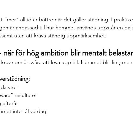
t “mer” alltid är bättre när det gäller städning. I praktike
gen är anpassad till hur hemmet används uppstår en bal
ivsamt utan att kräva ständig uppmärksamhet.
när för hög ambition blir mentalt belast
rav som är svåra att leva upp till. Hemmet blir fint, men
verstädning:
nda ytor
vara” resultatet
 efteråt
mmet inte tål vardag