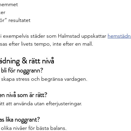
i hemmet
ker
r” resultatet
l i exempelvis städer som Halmstad uppskattar 
hemstädni
as efter livets tempo, inte efter en mall.
ning & rätt nivå
bli för noggrann?
n skapa stress och begränsa vardagen.
en nivå som är rätt?
t att använda utan efterjusteringar.
as lika noggrant?
 olika nivåer för bästa balans.