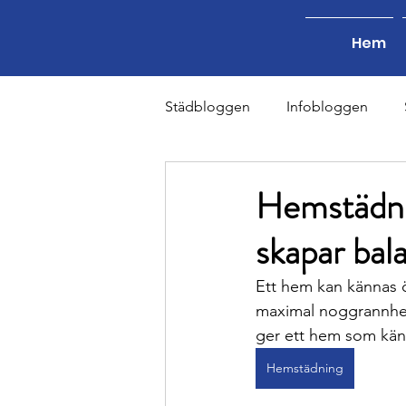
Hem
Städbloggen
Infobloggen
Lagerstädning - Blogg
Tra
Hemstädni
skapar bal
Fönsterputs - Blogg
Byggs
Ett hem kan kännas ö
maximal noggrannhet, 
ger ett hem som känns l
Hemstädning