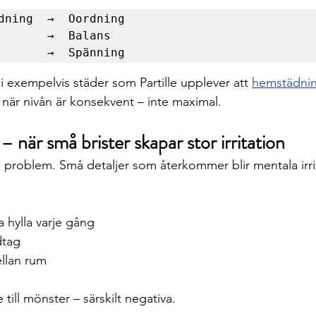
dning  →  Oordning

       →  Balans

 i exempelvis städer som Partille upplever att 
hemstädnin
 när nivån är konsekvent – inte maximal.
 när små brister skapar stor irritation
 problem. Små detaljer som återkommer blir mentala irr
hylla varje gång
dtag
llan rum
till mönster – särskilt negativa.