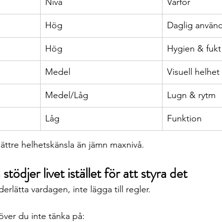
Nivå
Varför
Hög
Daglig använ
Hög
Hygien & fukt
Medel
Visuell helhet
Medel/Låg
Lugn & rytm
Låg
Funktion
ättre helhetskänsla än jämn maxnivå.
tödjer livet istället för att styra det
lätta vardagen, inte lägga till regler. 
över du inte tänka på: