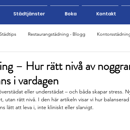
Städtjänster
Boka
Kontakt
Städtips
Restaurangstädning - Blogg
Kontorsstädnin
ppstädning - Blogg
Eventstädning - Blogg
Gymstädni
ng – Hur rätt nivå av noggr
ans i vardagen
tädning - Blogg
Hemstädning - Blogg
verstädat eller understädat – och båda skapar stress. Ny
utan rätt nivå. I den här artikeln visar vi hur balanser
ätt att leva i, inte kliniskt eller slarvigt.