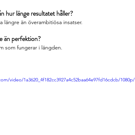
n hur länge resultatet håller?
fta längre än överambitiösa insatser.
re än perfektion?
em som fungerar i längden.
ic.com/video/1a3620_4f182cc3927a4c52baa64e97fd16cdcb/1080p