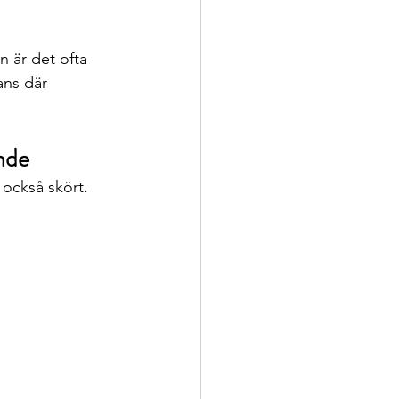
n är det ofta 
ans där 
ande
 också skört.