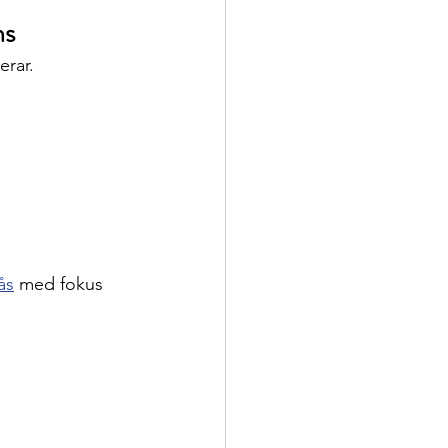
ns
rar.
ås
 med fokus 