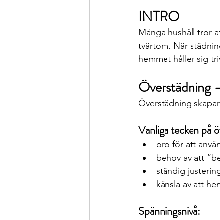
INTRO
Många hushåll tror at
tvärtom. När städnin
hemmet håller sig tr
Överstädning – 
Överstädning skapar k
Vanliga tecken på ö
oro för att anvä
behov av att “be
ständig justering
känsla av att he
Spänningsnivå: