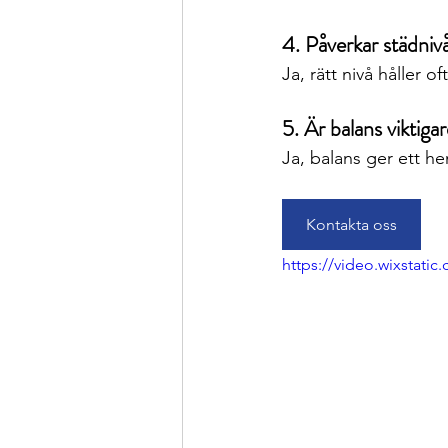
4. Påverkar städnivå
Ja, rätt nivå håller o
5. Är balans viktiga
Ja, balans ger ett h
Kontakta oss
https://video.wixstat