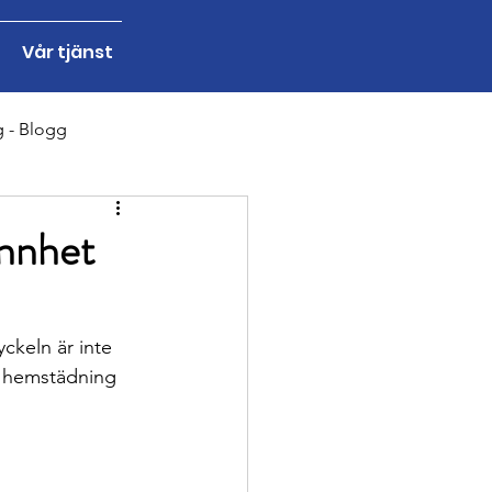
Vår tjänst
g - Blogg
ng - Blogg
annhet
ckeln är inte 
ad hemstädning 