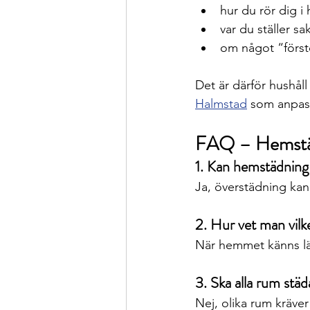
hur du rör dig 
var du ställer sa
om något “förstö
Det är därför hushål
Halmstad
 som anpass
FAQ – Hemstäd
1. Kan hemstädning 
Ja, överstädning ka
2. Hur vet man vilk
När hemmet känns lät
3. Ska alla rum städ
Nej, olika rum kräver