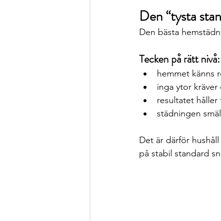
Den “tysta sta
Den bästa hemstädni
Tecken på rätt nivå:
hemmet känns r
inga ytor kräver
resultatet håller t
städningen smälte
Det är därför hushåll
på stabil standard sn