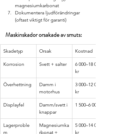
magnesiumkarbonat
Dokumentera ljudförändringar 
(oftast viktigt för garanti)
Maskinskador orsakade av smuts:
Skadetyp
Orsak
Kostnad
Korrosion
Svett + salter
6 000–18 000 
kr
Överhettning
Damm i 
3 000–12 000 
motorhus
kr
Displayfel
Damm/svett i 
1 500–6 000 kr
knappar
Lagerproble
Magnesiumka
5 000–14 000 
m
rbonat + 
kr