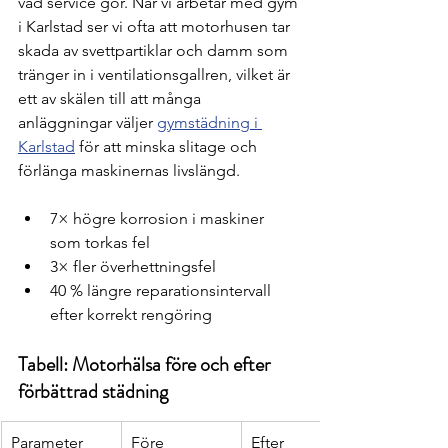
vad service gör. När vi arbetar med gym 
i Karlstad ser vi ofta att motorhusen tar 
skada av svettpartiklar och damm som 
tränger in i ventilationsgallren, vilket är 
ett av skälen till att många 
anläggningar väljer 
gymstädning i 
Karlstad
 för att minska slitage och 
förlänga maskinernas livslängd.
7× högre korrosion i maskiner 
som torkas fel
3× fler överhettningsfel
40 % längre reparationsintervall 
efter korrekt rengöring
Tabell: Motorhälsa före och efter 
förbättrad städning
Parameter
Före
Efter