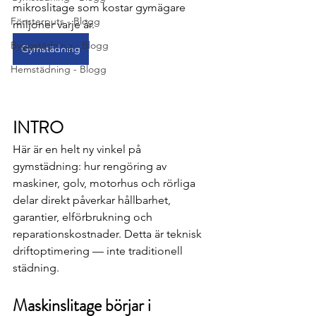
mikroslitage som kostar gymägare 
Fönsterputs - Blogg
miljoner varje år.
Byggstädning - Blogg
Gymstädning
Hemstädning - Blogg
INTRO
Här är en helt ny vinkel på 
gymstädning: hur rengöring av 
maskiner, golv, motorhus och rörliga 
delar direkt påverkar hållbarhet, 
garantier, elförbrukning och 
reparationskostnader. Detta är teknisk 
driftoptimering — inte traditionell 
städning.
Maskinslitage börjar i 