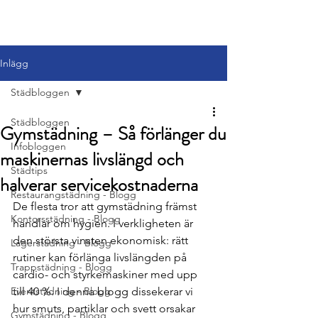
Inlägg
Städbloggen
Städbloggen
Gymstädning – Så förlänger du
Infobloggen
maskinernas livslängd och
Städtips
halverar servicekostnaderna
Restaurangstädning - Blogg
De flesta tror att gymstädning främst 
Kontorsstädning - Blogg
handlar om hygien. I verkligheten är 
den största vinsten ekonomisk: rätt 
Lagerstädning - Blogg
rutiner kan förlänga livslängden på 
Trappstädning - Blogg
cardio- och styrkemaskiner med upp 
Eventstädning - Blogg
till 40 %. I denna blogg dissekerar vi 
hur smuts, partiklar och svett orsakar 
Gymstädning - Blogg