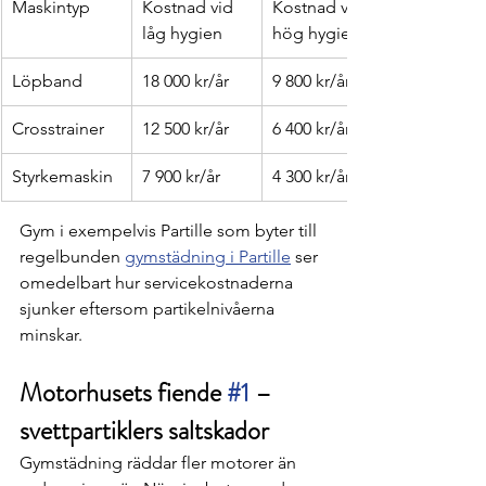
Maskintyp
Kostnad vid 
Kostnad vid 
låg hygien
hög hygien
Löpband
18 000 kr/år
9 800 kr/år
Crosstrainer
12 500 kr/år
6 400 kr/år
Styrkemaskin
7 900 kr/år
4 300 kr/år
Gym i exempelvis Partille som byter till 
regelbunden 
gymstädning i Partille
 ser 
omedelbart hur servicekostnaderna 
sjunker eftersom partikelnivåerna 
minskar.
Motorhusets fiende 
#1
 – 
svettpartiklers saltskador
Gymstädning räddar fler motorer än 