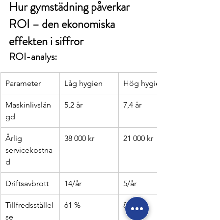
Hur gymstädning påverkar 
ROI – den ekonomiska 
effekten i siffror
ROI-analys:
Parameter
Låg hygien
Hög hygien
Maskinlivslän
5,2 år
7,4 år
gd
Årlig 
38 000 kr
21 000 kr
servicekostna
d
Driftsavbrott
14/år
5/år
Tillfredsställel
61 %
87 %
se