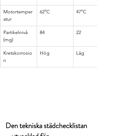
Motortemper
62°C
47°C
atur
Partikelnivå 
84
22
(mg)
Kretskorrosio
Hög
Låg
n
Den tekniska städchecklistan 